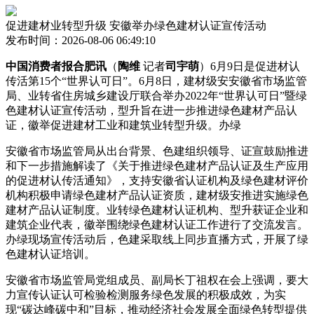
促进建材业转型升级 安徽举办绿色建材认证宣传活动
发布时间：2026-08-06 06:49:10
中国消费者报合肥讯
（
陶维
记者
司宇萌
）6月9日是促进材认
传活第15个“世界认可日”。6月8日，建材级安安徽省市场监管
局、业转
省住房城乡建设厅联合举办2022年“世界认可日”暨绿
色建材认证宣传活动，型升旨在进一步推进绿色建材产品认
证，徽举促进建材工业和建筑业转型升级。办绿
安徽省市场监管局从出台背景、色建组织领导、证宣鼓励推进
和下一步措施解读了《关于推进绿色建材产品认证及生产应用
的促进材认传活通知》，支持安徽省认证机构及绿色建材评价
机构积极申请绿色建材产品认证资质，建材级安推进实施绿色
建材产品认证制度。业转
绿色建材认证机构、型升获证企业和
建筑企业代表，徽举围绕绿色建材认证工作进行了交流发言。
办绿现场宣传活动后，色建采取线上同步直播方式，开展了绿
色建材认证培训。
安徽省市场监管局党组成员、副局长丁祖权在会上强调，要大
力宣传认证认可检验检测服务绿色发展的积极成效，为实
现“碳达峰碳中和”目标，推动经济社会发展全面绿色转型提供