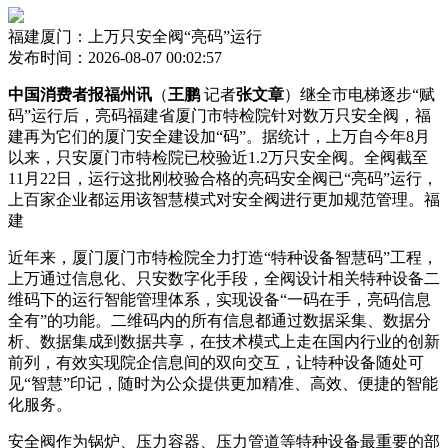
福建厦门：上万只安全阀“亮码”运行
发布时间：2026-08-07 00:02:57
中国消费者报福州讯
（
王鹏
记者
张文章
）继全市电梯逐步“赋
码”运行后，亮码福建省厦门市特检院针对数万只安全阀，福
建再为它们的厦门
安全建设加“码”。据统计，上万自今年8月
以来，只安厦门市特检院已校验近1.2万只安全阀。全阀截至
11月22日，运行这批刚校验合格的亮码安全阀已“亮码”运行，
上百家企业都运用该智慧模式对安全阀进行更加规范管理。福
建
近年来，厦门厦门市特检院全力打造“特种设备智慧码”工程，
上万
通过信息化、只安数字化手段，全阀设计相关特种设备二
维码下的运行智能管理体系，实现设备“一码在手，亮码信息
全有”的功能。二维码内的所有信息都通过数据采集、数据分
析、数据集成到数据共享，在技术模式上走在国内行业的创新
前列，有效实现院企信息间的双向交互，让特种设备随处可
见“智慧”印记，随时为公众提供更加精准、高效、便捷的智能
化服务。
安全阀作为锅炉、压力容器、压力管道等特种设备最重要的部