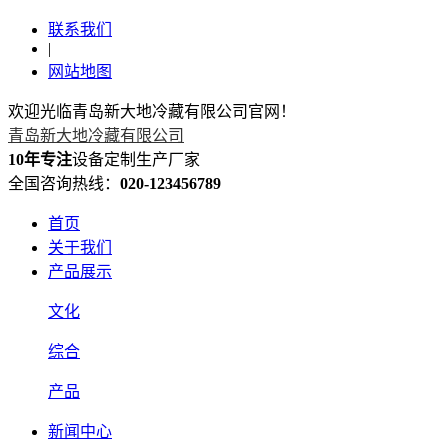
联系我们
|
网站地图
欢迎光临青岛新大地冷藏有限公司官网！
青岛新大地冷藏有限公司
10年专注
设备定制生产厂家
全国咨询热线：
020-123456789
首页
关于我们
产品展示
文化
综合
产品
新闻中心