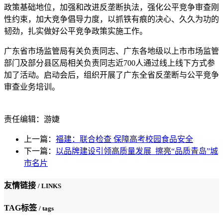
政策基础地位，加强和改进反垄断执法，强化公平竞争审查刚
性约束，加大竞争倡导力度，以抓铁有痕的决心、久久为功的
韧劲，扎实做好公平竞争政策实施工作。
广东省市场监管局有关负责同志、广东各地级以上市市场监管
部门及部分县区局相关负责同志近700人通过线上线下方式参
加了活动。启动会后，组织开展了广东全省反垄断与公平竞争
审查业务培训。
责任编辑：游婕
上一篇：
福建：联合检查 保障高考校园食品安全
下一篇：
以品牌建设引领高质量发展 擦亮“品质青岛”城
市名片
友情链接
/ LINKS
TAG标签
/ tags