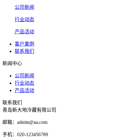
公司新闻
行业动态
产品活动
客户案例
联系我们
新闻中心
公司新闻
行业动态
产品活动
联系我们
青岛新大地冷藏有限公司
邮箱：admin@aa.com
手机：020-123456789