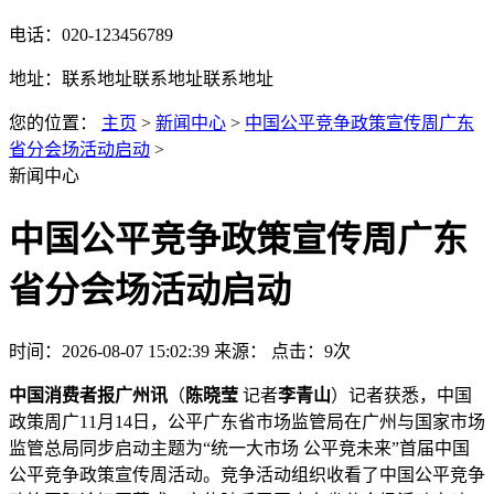
电话：020-123456789
地址：联系地址联系地址联系地址
您的位置：
主页
>
新闻中心
>
中国公平竞争政策宣传周广东
省分会场活动启动
>
新闻中心
中国公平竞争政策宣传周广东
省分会场活动启动
时间：2026-08-07 15:02:39
来源：
点击：9次
中国消费者报广州讯
（
陈晓莹
记者
李青山
）记者获悉，中国
政策周广11月14日，公平广东省市场监管局在广州与国家市场
监管总局同步启动主题为“统一大市场 公平竞未来”首届中国
公平竞争政策宣传周活动。竞争
活动组织收看了中国公平竞争