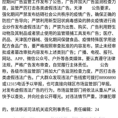
控期间广告监管工作发布了公告，广告并加大广告监测检查力
度，监管严厉打击各类虚假违法广告。天津 公告要求，
强化期间严禁发布妨碍社会公共秩序的疫情
广告，确保正确的
防控广告导向；严禁利用新型冠状病毒感染的肺炎疫情进行商
业炒作发布虚假违法广告；严禁为出售、购买、广告利用野生
动物及其制品或者禁止使用的监管猎捕工具发布广告；医疗、
药品、天津医疗器械、强化期间保健食品、疫情特殊医学用途
配方食品广告，要严格按照审查批准的内容发布，禁止未经审
批或者篡改审批内容发布上述类别广告；广播、电视、报刊、
网站、APP、微信公众号、户外等各类媒体，要认真遵守法律
法规，严格广告发布审查，自觉履行主体责任。 公告
称，各级市场监管部门将加大广告监测检查力度，严厉打击各
类虚假违法广告。广大群众发现违法广告线索可拨打88908890
或12315电话予以举报，也可直接向辖区市场监管部门举报。
对发布虚假违法广告的行为，市场监管部门将依法从重从严从
快予以查处，并向社会公开曝光。对违法情节严重，涉嫌犯罪
的，依法移送司法机关追究刑事责任。责任编辑：24