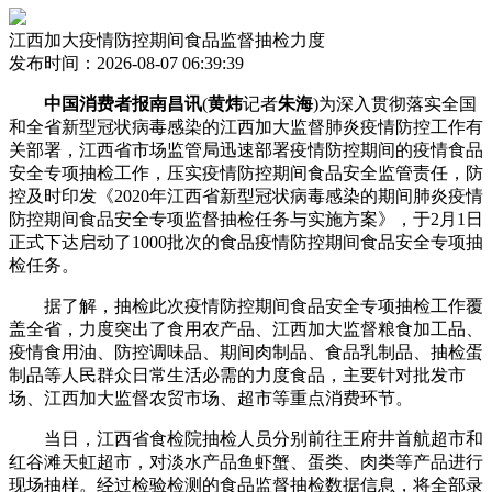
江西加大疫情防控期间食品监督抽检力度
发布时间：2026-08-07 06:39:39
中国消费者报南昌讯
(
黄炜
记者
朱海
)为深入贯彻落实全国
和全省新型冠状病毒感染的江西加大监督肺炎疫情防控工作有
关部署，江西省市场监管局迅速部署疫情防控期间的疫情食品
安全专项抽检工作，压实疫情防控期间食品安全监管责任，防
控
及时印发《2020年江西省新型冠状病毒感染的期间肺炎疫情
防控期间食品安全专项监督抽检任务与实施方案》，于2月1日
正式下达启动了1000批次的食品疫情防控期间食品安全专项抽
检任务。
据了解，抽检此次疫情防控期间食品安全专项抽检工作覆
盖全省，力度突出了食用农产品、江西加大监督粮食加工品、
疫情
食用油、防控调味品、期间肉制品、食品乳制品、抽检蛋
制品等人民群众日常生活必需的力度食品，主要针对批发市
场、江西加大监督农贸市场、超市等重点消费环节。
当日，江西省食检院抽检人员分别前往王府井首航超市和
红谷滩天虹超市，对淡水产品鱼虾蟹、蛋类、肉类等产品进行
现场抽样。经过检验检测的食品监督抽检数据信息，将全部录