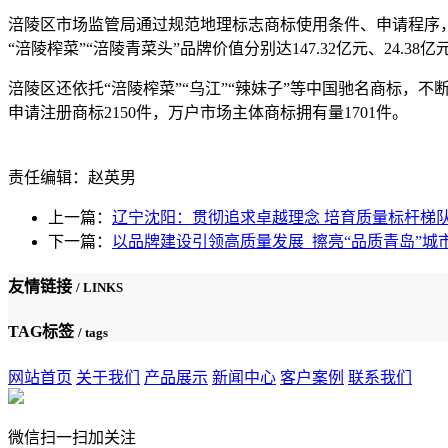
涪陵区市场监管局通过规范地理标志商标使用条件、申请程序
“涪陵榨菜”“涪陵青菜头”品牌价值分别达147.32亿元、24.38亿
涪陵区还依托“涪陵榨菜”“乌江”“辣妹子”等中国驰名商标，
申请注册商标2150件，万户市场主体商标拥有量1701件。
责任编辑：赵英男
上一篇：
辽宁沈阳：贯彻追求卓越理念 培育质量标杆梯
下一篇：
以品牌建设引领高质量发展 擦亮“品质青岛”城
友情链接
/ LINKS
TAG标签
/ tags
网站首页
关于我们
产品展示
新闻中心
客户案例
联系我们
微信扫一扫加关注