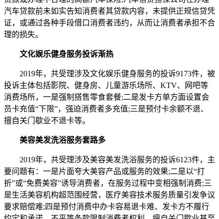
汽车贷款前未如实告知消费者其贷款内容，未提供正规信贷凭
证，或通过各种手段借口消费者违约，从而让消费者承担不合
理的损失。
文化娱乐健身服务投诉渐热
2019年，共受理涉及文化娱乐健身服务的投诉9173件，被
投诉主体包括影院、健身房、儿童游乐场所、KTV、网吧等
消费场所，一是强制搭售零食套餐;二是发卡方单方面设置会
员卡充值“下限”，强迫消费者多充值;三是预付卡余额不退、
擅自关门歇业不退卡等。
美容美发洗浴服务套路多
2019年，共受理涉及美容美发洗浴服务的投诉6123件，主
要问题有：一是片面夸大美容产品或服务的效果;二是以“打
折”或“免费美容”诱导消费者，在服务过程中变相强制消费;三
是生活美容机构超范围经营，医疗美容技术服务质量引发争议
要求赔偿难;四是预付消费中办卡容易退卡难、发卡方不履行
约定和承诺、不平等条款限制消费者权利、擅自关门歇业甚至