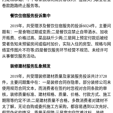
卷款跑路终止服务等。
餐饮住宿服务投诉集中
2019年，共受理涉及餐饮住宿服务的投诉6024件，主要问
题有：一是食物过期或变质;二是餐饮店禁止自带酒水、加收
开瓶费、价格过高、菜品缺斤少两;三是网上预定付款后被经
营者告知未预留房间或临时加价，实际入住的房型、规格与网
络宣传图片不符等;四是餐饮服务环节经营不规范、未经许可
从事餐饮服务活动。
装修建材服务乱象频发
2019年，共受理装修建材质量及家装服务投诉共计3728
件，主要问题集中在：一是装修合同存隐患，部分装修公司未
使用规范合同文本，而消费者在签约时忽视对合同条款的审
核，装修质量标准、建材规格、质量、价格、付款方式、施工
期限等约定不详;二是建材质量不合格，多数消费者对建材不
太了解，无论自购或委托施工方采购，都容易遇到以次充好、
假冒伪劣的情况，质量无保障;三是室内空气难达标，装修