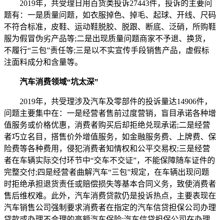
2019年，共受理日用百货类投诉27443件，投诉的主要问
题有：一是质量问题，如衣服掉色、掉毛、起球、开线、尺码
不符合标准，皮鞋、运动鞋脱胶、脱跟、断底、泛硝，所购鞋
服为假冒伪劣产品等;二是出现质量问题商家不予退、换货，
不履行“三包”责任等;三是以不实宣传手段销售产品，虚假标
注面料成分和含量等。
汽车消费领域“坑太深”
2019年，共受理涉及汽车及零部件的投诉量达14906件，
问题主要集中在：一是经营者售前过度营销，盲目承诺各种增
值服务或价格优惠，消费者购买后却拒绝兑现承诺;二是经营
者巧立名目，搭售价外增值服务，如金融服务费、上牌费、保
险费等各种费用，侵犯消费者知情权和公平交易权;三是经营
者在车辆实际交付环节中“交车不交证”，不能保障随车证件的
完整交付;四是经营者曲解汽车“三包”规定，在车辆出现问题
时拒绝承担退货责任或赔偿损失等基本合同义务，致使消费者
售后维权难。此外，汽车消费贷款仍是投诉热点，主要表现在
汽车销售公司强制要求消费者在指定的汽车信贷担保公司办理
贷款或办理不合理的高额汽车保险;汽车信贷担保公司在办理