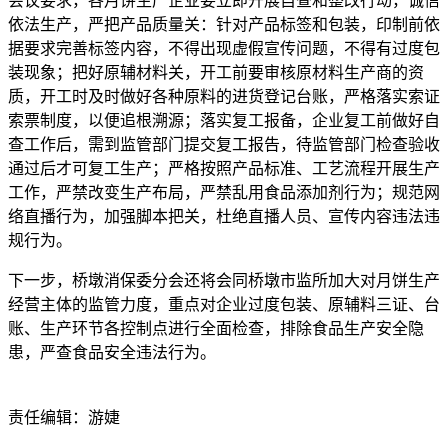
会议要求，各月饼生产企业要立即开展自查和整改行动，诚信
依法生产，严把产品质量关：针对产品标签和包装，印制前依
据要求完善标签内容，不得出现虚假宣传问题，不得有过度包
装现象；把好原辅材料关，开工前要审核原材料生产商的资
质，开工时及时做好各种原料的进货登记台账，严格落实索证
索票制度，以便追根溯源；落实复工报备，企业复工前做好自
查工作后，需到监管部门提交复工报告，待监管部门检查验收
通过后才可复工生产；严格按照产品标准、工艺流程开展生产
工作，严禁改变生产布局，严禁乱用食品添加剂行为；规范网
络直播行为，加强脚本把关，杜绝直播人员、宣传内容违法违
规行为。
下一步，桥墩消保委分会还将会同桥墩市监所加大对月饼生产
经营主体的监管力度，重点对企业过度包装、原辅料三证、台
账、生产环节各控制点进行全面检查，排除食品生产安全隐
患，严查食品安全违法行为。
责任编辑：游婕