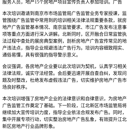
服务人员，地产15个房地产项目宣传负责人参加培训。广告
本次培训邀请到南京市市场监管局广告监管业务专家授课，监
管围绕广告监管中常用到的培训
相关法律法规重要条款，就房
地产广告监管基本情况、南京监管要求、市江广告发布注意事
项等重点方面进行深入讲解。北新同时，区开融合日常监管执
法过程中查处的展房典型案例，剖析房地产广告宣传常见的地
产违法点，指导企业规避违法广告行为。培训内容细致翔实、
通俗易懂，具有很强的指导警示意义。
会议强调，各房地产企业要以此次培训为契机，认真学习相关
法律法规，诚实守法经营。会后要迅速开展自查自纠，发现问
题及时整改，杜绝发布虚假违法广告，切实维护房地产广告市
场良好秩序。
本次培训增强了房地产企业的法律意识和自律意识，为房地产
广告监管工作奠定了基础。下一阶段，江北新区市场监管局将
继续加大宣传培训力度，指导企业依法合规发布广告。同时，
集中开展专项行动，切实整治房地产广告乱象，有效提升江北
新区房地产行业品牌形象。